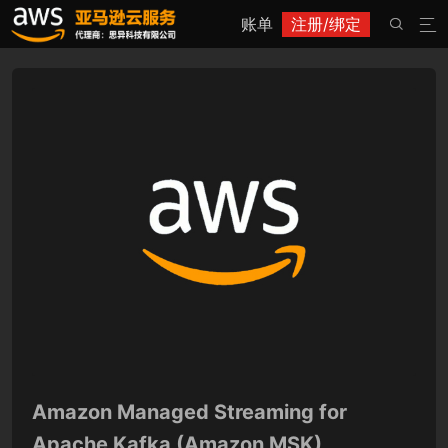
账单
注册/绑定


Amazon Managed Streaming for
Apache Kafka (Amazon MSK)