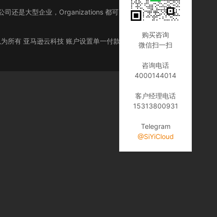
司还是大型企业，Organizations 都可以帮助您集中管理
购买咨询
还可以为所有 亚马逊云科技 账户设置单一付款方式，从而简化账
微信扫一扫
咨询电话
4000144014
客户经理电话
15313800931
Telegram
@SiYiCloud