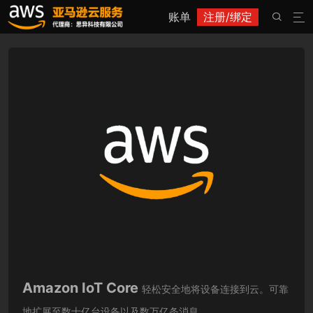
账单
注册/绑定


Amazon IoT Core
轻松安全地将设备连接到云。可靠
地扩展至数十亿台设备以及数万亿条消息。